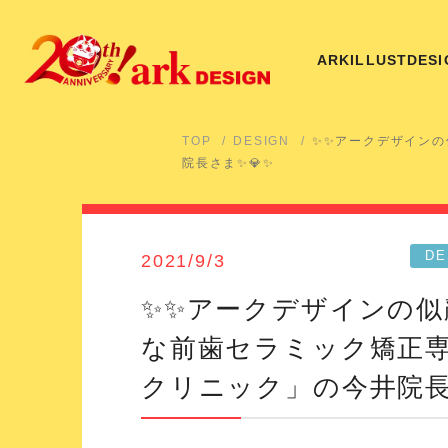
ARK
ILLUST
DESI
TOP
DESIGN
✨✨アークデザイン
院長さま✨💎✨
DE
2021/9/3
✨✨アークデザインの似
な前歯セラミック矯正
クリニック」の今井院長