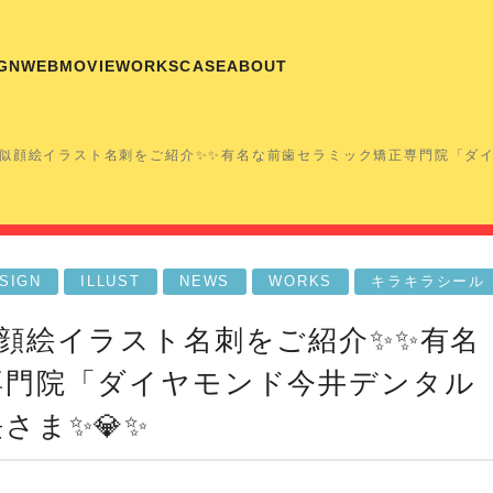
GN
WEB
MOVIE
WORKS
CASE
ABOUT
の似顔絵イラスト名刺をご紹介✨✨有名な前歯セラミック矯正専門院「ダ
SIGN
ILLUST
NEWS
WORKS
キラキラシール
顔絵イラスト名刺をご紹介✨✨有名
専門院「ダイヤモンド今井デンタル
さま✨💎✨