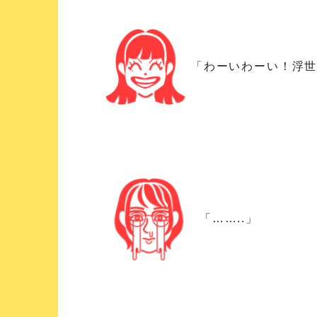
「わーいわーい！浮
「……..」