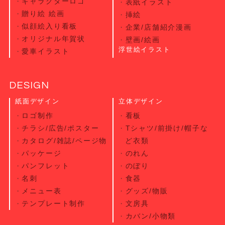
キャラクターロゴ
表紙イラスト
贈り絵 絵画
挿絵
似顔絵入り看板
企業/店舗紹介漫画
オリジナル年賀状
壁画/絵画
浮世絵イラスト
愛車イラスト
DESIGN
紙面デザイン
立体デザイン
ロゴ制作
看板
チラシ/広告/ポスター
Tシャツ/前掛け/帽子な
カタログ/雑誌/ページ物
ど衣類
パッケージ
のれん
パンフレット
のぼり
名刺
食器
メニュー表
グッズ/物販
テンプレート制作
文房具
カバン/小物類