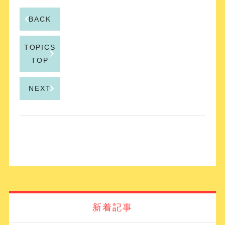
BACK
TOPICS
TOP
NEXT
新着記事