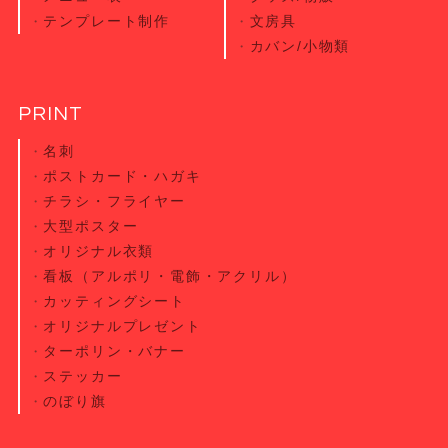
テンプレート制作
文房具
カバン/小物類
PRINT
名刺
ポストカード・
ハガキ
チラシ・
フライヤー
大型ポスター
オリジナル衣類
看板（アルポリ・電飾・アクリル）
カッティング
シート
オリジナル
プレゼント
ターポリン・
バナー
ステッカー
のぼり旗