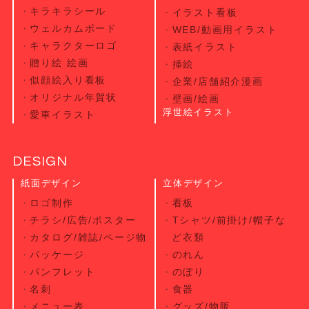
キラキラシール
イラスト看板
ウェルカムボード
WEB/動画用イラスト
キャラクターロゴ
表紙イラスト
贈り絵 絵画
挿絵
似顔絵入り看板
企業/店舗紹介漫画
オリジナル年賀状
壁画/絵画
浮世絵イラスト
愛車イラスト
DESIGN
紙面デザイン
立体デザイン
ロゴ制作
看板
チラシ/広告/ポスター
Tシャツ/前掛け/帽子な
カタログ/雑誌/ページ物
ど衣類
パッケージ
のれん
パンフレット
のぼり
名刺
食器
メニュー表
グッズ/物販