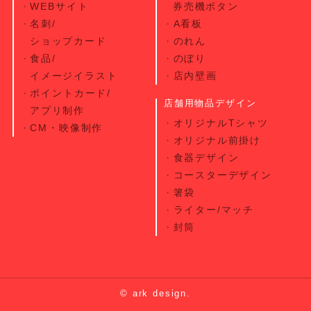
WEBサイト
券売機ボタン
名刺/
A看板
ショップカード
のれん
食品/
のぼり
イメージイラスト
店内壁画
ポイントカード/
店舗用物品デザイン
アプリ制作
オリジナルTシャツ
CM・映像制作
オリジナル前掛け
食器デザイン
コースターデザイン
箸袋
ライター/マッチ
封筒
© ark design.