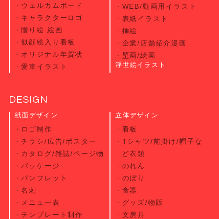
ウェルカムボード
WEB/動画用イラスト
キャラクターロゴ
表紙イラスト
贈り絵 絵画
挿絵
似顔絵入り看板
企業/店舗紹介漫画
オリジナル年賀状
壁画/絵画
浮世絵イラスト
愛車イラスト
DESIGN
紙面デザイン
立体デザイン
ロゴ制作
看板
チラシ/広告/ポスター
Tシャツ/前掛け/帽子な
カタログ/雑誌/ページ物
ど衣類
パッケージ
のれん
パンフレット
のぼり
名刺
食器
メニュー表
グッズ/物販
テンプレート制作
文房具