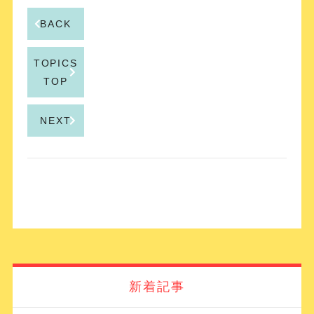
BACK
TOPICS
TOP
NEXT
新着記事