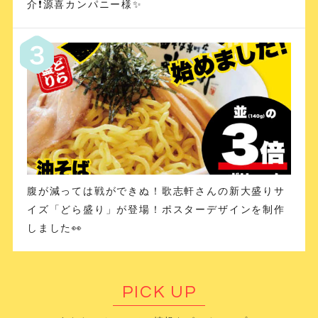
介❗️源喜カンパニー様✨
腹が減っては戦ができぬ！歌志軒さんの新大盛りサ
イズ「どら盛り」が登場！ポスターデザインを制作
しました👀
PICK UP