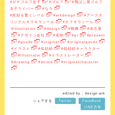
#ガチゴルフ女子
#ゴルフ
#飛ばし屋ゴルフ
女子ライバー
#なろ
#笑顔を繋ぐシール
#arkdesign
#アークオ
リジナルキラキラシール
#キラキラシール
#illustration
#design
#鶴舞
#名古屋
#デザイン会社
#名刺
#pr
#present
#goods
#original
#originalgoods
#イラスト
#似顔絵
#似顔絵キャラクター
#Illustrator
#イラストレーター
#drawing
#anime
#originalcharacter
edited by : design-ark
シェアする
Twitter
FaceBook
LINE共有