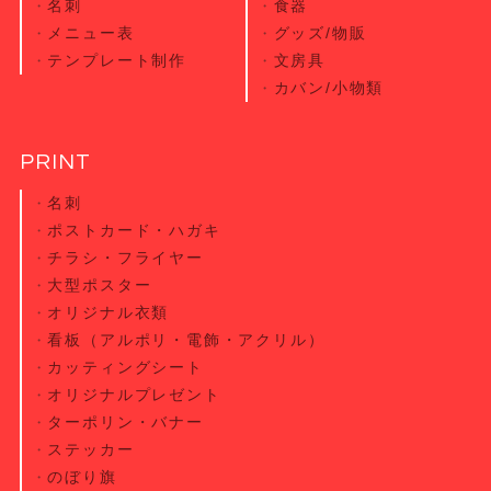
名刺
食器
メニュー表
グッズ/物販
テンプレート制作
文房具
カバン/小物類
PRINT
名刺
ポストカード・
ハガキ
チラシ・
フライヤー
大型ポスター
オリジナル衣類
看板（アルポリ・電飾・アクリル）
カッティング
シート
オリジナル
プレゼント
ターポリン・
バナー
ステッカー
のぼり旗