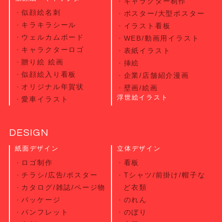
キャラクター制作
似顔絵名刺
ポスター/大型ポスター
キラキラシール
イラスト看板
ウェルカムボード
WEB/動画用イラスト
キャラクターロゴ
表紙イラスト
贈り絵 絵画
挿絵
似顔絵入り看板
企業/店舗紹介漫画
オリジナル年賀状
壁画/絵画
浮世絵イラスト
愛車イラスト
DESIGN
紙面デザイン
立体デザイン
ロゴ制作
看板
チラシ/広告/ポスター
Tシャツ/前掛け/帽子な
カタログ/雑誌/ページ物
ど衣類
パッケージ
のれん
パンフレット
のぼり