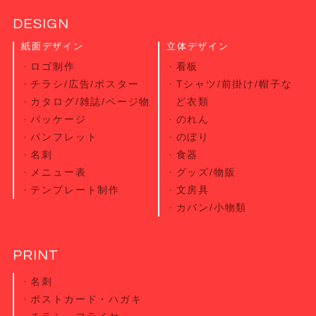
DESIGN
紙面デザイン
立体デザイン
ロゴ制作
看板
チラシ/広告/ポスター
Tシャツ/前掛け/帽子な
カタログ/雑誌/ページ物
ど衣類
パッケージ
のれん
パンフレット
のぼり
名刺
食器
メニュー表
グッズ/物販
テンプレート制作
文房具
カバン/小物類
PRINT
名刺
ポストカード・
ハガキ