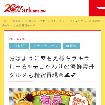
TOP
ILLUST
おはように🧡もえ様キラキラしーる✨🍣こだわりの海鮮雲
丹グルメも精密再現🍚🌊💕
2023/7/6
ILLUST
キラキラシール
似顔絵
おはように🧡もえ様キラキラ
しーる✨🍣こだわりの海鮮雲丹
グルメも精密再現🍚🌊💕