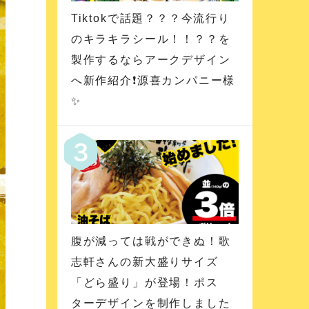
Tiktokで話題？？？今流行り
のキラキラシール！！？？を
製作するならアークデザイン
へ新作紹介❗️源喜カンパニー様
✨
腹が減っては戦ができぬ！歌
志軒さんの新大盛りサイズ
「どら盛り」が登場！ポス
ターデザインを制作しました