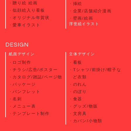
贈り絵 絵画
挿絵
似顔絵入り看板
企業/店舗紹介漫画
オリジナル年賀状
壁画/絵画
浮世絵イラスト
愛車イラスト
DESIGN
紙面デザイン
立体デザイン
ロゴ制作
看板
チラシ/広告/ポスター
Tシャツ/前掛け/帽子な
カタログ/雑誌/ページ物
ど衣類
パッケージ
のれん
パンフレット
のぼり
名刺
食器
メニュー表
グッズ/物販
テンプレート制作
文房具
カバン/小物類