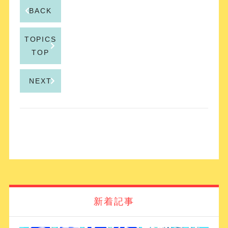
BACK
TOPICS
TOP
NEXT
新着記事