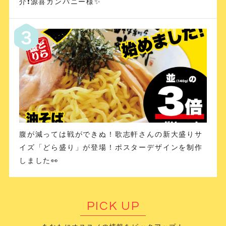
介❗️源喜カンパニー様✨
腹が減っては戦ができぬ！歌志軒さんの新大盛りサ
イズ「どら盛り」が登場！ポスターデザインを制作
しました👀
PICK UP