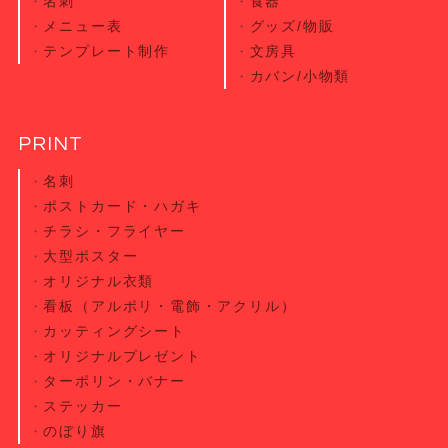
名刺
食器
メニュー表
グッズ/物販
テンプレート制作
文房具
カバン/小物類
PRINT
名刺
ポストカード・
ハガキ
チラシ・
フライヤー
大型ポスター
オリジナル衣類
看板（アルポリ・電飾・アクリル）
カッティング
シート
オリジナル
プレゼント
ターポリン・
バナー
ステッカー
のぼり旗