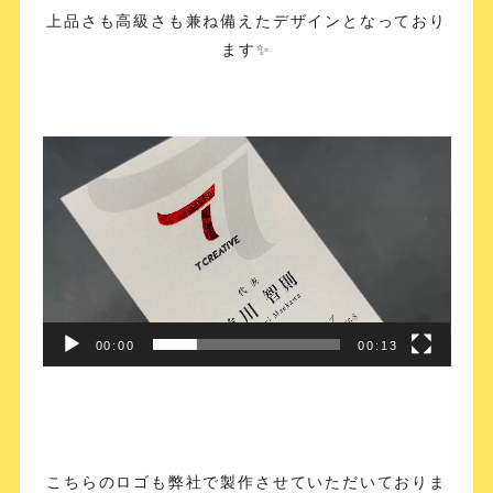
上品さも高級さも兼ね備えたデザインとなっており
ます✨
動
画
プ
レ
ー
ヤ
ー
00:00
00:13
こちらのロゴも弊社で製作させていただいておりま