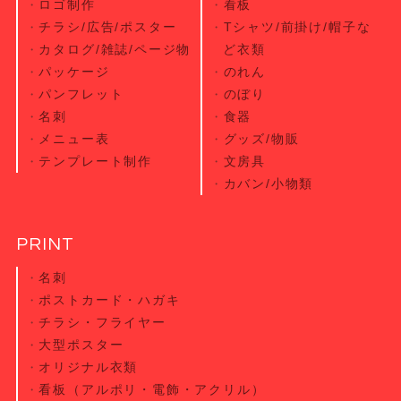
ロゴ制作
看板
チラシ/広告/ポスター
Tシャツ/前掛け/帽子な
カタログ/雑誌/ページ物
ど衣類
パッケージ
のれん
パンフレット
のぼり
名刺
食器
メニュー表
グッズ/物販
テンプレート制作
文房具
カバン/小物類
PRINT
名刺
ポストカード・
ハガキ
チラシ・
フライヤー
大型ポスター
オリジナル衣類
看板（アルポリ・電飾・アクリル）