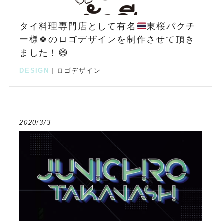
タイ料理専門店として有名
東桜パクチ
ー様
🍀
のロゴデザインを制作させて頂き
ました！
😄
DESIGN
|
ロゴデザイン
2020/3/3