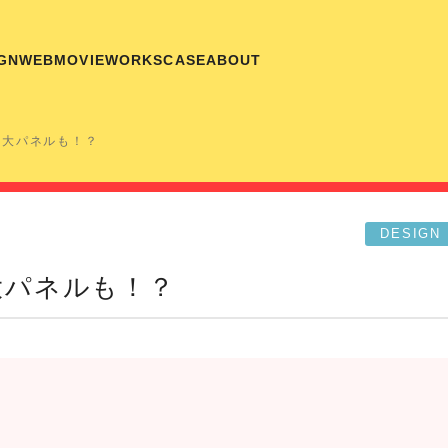
GN
WEB
MOVIE
WORKS
CASE
ABOUT
身大パネルも！？
DESIGN
大パネルも！？