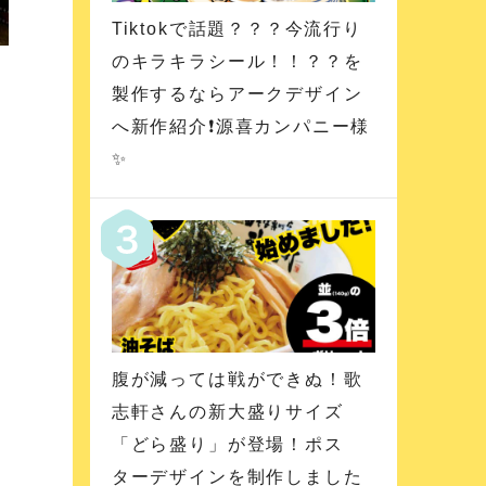
Tiktokで話題？？？今流行り
のキラキラシール！！？？を
製作するならアークデザイン
へ新作紹介❗️源喜カンパニー様
✨
腹が減っては戦ができぬ！歌
志軒さんの新大盛りサイズ
「どら盛り」が登場！ポス
ターデザインを制作しました