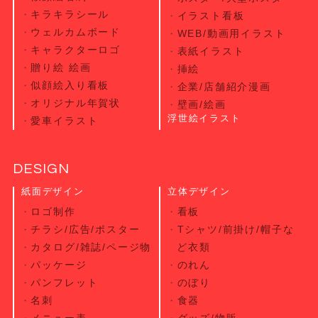
キラキラシール
イラスト看板
ウェルカムボード
WEB/動画用イラスト
キャラクターロゴ
表紙イラスト
贈り絵 絵画
挿絵
似顔絵入り看板
企業/店舗紹介漫画
オリジナル年賀状
壁画/絵画
浮世絵イラスト
愛車イラスト
DESIGN
紙面デザイン
立体デザイン
ロゴ制作
看板
チラシ/広告/ポスター
Tシャツ/前掛け/帽子な
カタログ/雑誌/ページ物
ど衣類
パッケージ
のれん
パンフレット
のぼり
名刺
食器