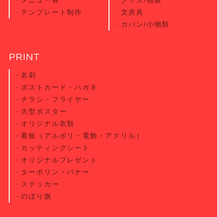
メニュー表
グッズ/物販
テンプレート制作
文房具
カバン/小物類
PRINT
名刺
ポストカード・
ハガキ
チラシ・
フライヤー
大型ポスター
オリジナル衣類
看板（アルポリ・電飾・アクリル）
カッティング
シート
オリジナル
プレゼント
ターポリン・
バナー
ステッカー
のぼり旗