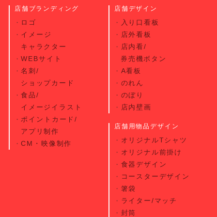
店舗ブランディング
店舗デザイン
ロゴ
入り口看板
イメージ
店外看板
キャラクター
店内看/
WEBサイト
券売機ボタン
名刺/
A看板
ショップカード
のれん
食品/
のぼり
イメージイラスト
店内壁画
ポイントカード/
店舗用物品デザイン
アプリ制作
オリジナルTシャツ
CM・映像制作
オリジナル前掛け
食器デザイン
コースターデザイン
箸袋
ライター/マッチ
封筒