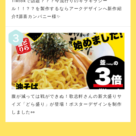
Tiktokで話題？？？今流行りのキラキラシー
ル！！？？を製作するならアークデザインへ新作紹
介❗️源喜カンパニー様✨
腹が減っては戦ができぬ！歌志軒さんの新大盛りサ
イズ「どら盛り」が登場！ポスターデザインを制作
しました👀