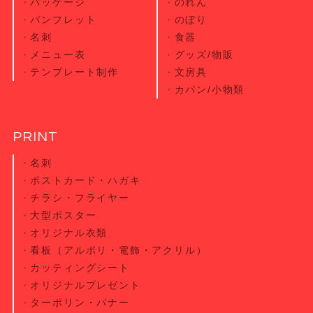
パッケージ
のれん
パンフレット
のぼり
名刺
食器
メニュー表
グッズ/物販
テンプレート制作
文房具
カバン/小物類
PRINT
名刺
ポストカード・
ハガキ
チラシ・
フライヤー
大型ポスター
オリジナル衣類
看板（アルポリ・電飾・アクリル）
カッティング
シート
オリジナル
プレゼント
ターポリン・
バナー