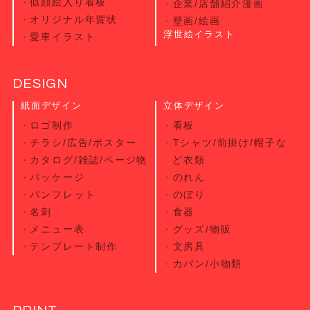
似顔絵入り看板
企業/店舗紹介漫画
オリジナル年賀状
壁画/絵画
浮世絵イラスト
愛車イラスト
DESIGN
紙面デザイン
立体デザイン
ロゴ制作
看板
チラシ/広告/ポスター
Tシャツ/前掛け/帽子な
カタログ/雑誌/ページ物
ど衣類
パッケージ
のれん
パンフレット
のぼり
名刺
食器
メニュー表
グッズ/物販
テンプレート制作
文房具
カバン/小物類