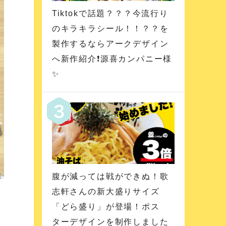
Tiktokで話題？？？今流行り
のキラキラシール！！？？を
製作するならアークデザイン
へ新作紹介❗️源喜カンパニー様
✨
腹が減っては戦ができぬ！歌
志軒さんの新大盛りサイズ
「どら盛り」が登場！ポス
ターデザインを制作しました