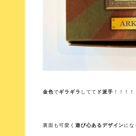
金色
で
ギラギラ
してて
ド派手
！！！！
裏面も可愛く
遊び心あるデザイン
にな