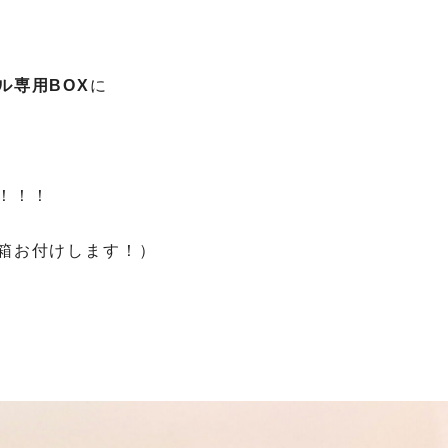
ル専用BOX
に
！！！
箱お付けします！）