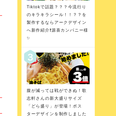
Tiktokで話題？？？今流行り
のキラキラシール！！？？を
製作するならアークデザイン
へ新作紹介❗️源喜カンパニー様
✨
腹が減っては戦ができぬ！歌
志軒さんの新大盛りサイズ
「どら盛り」が登場！ポス
ターデザインを制作しました