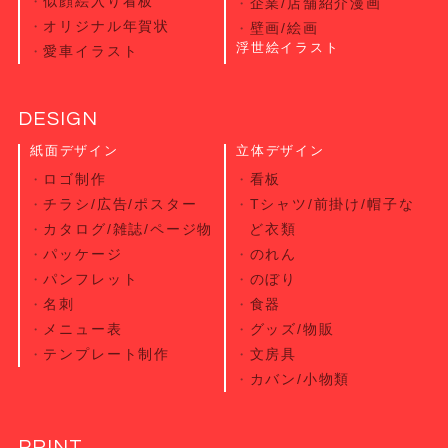
似顔絵入り看板
企業/店舗紹介漫画
オリジナル年賀状
壁画/絵画
浮世絵イラスト
愛車イラスト
DESIGN
紙面デザイン
立体デザイン
ロゴ制作
看板
チラシ/広告/ポスター
Tシャツ/前掛け/帽子な
カタログ/雑誌/ページ物
ど衣類
パッケージ
のれん
パンフレット
のぼり
名刺
食器
メニュー表
グッズ/物販
テンプレート制作
文房具
カバン/小物類
PRINT