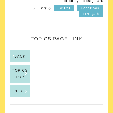
edited by : design-ark
シェアする
Twitter
FaceBook
LINE共有
TOPICS PAGE LINK
BACK
TOPICS
TOP
NEXT