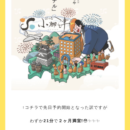
↑コチラで先日予約開始となった訳ですが
わずか
21分
で
２ヶ月満室
❗️😳✨✨✨