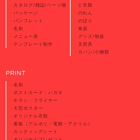
カタログ/雑誌/ページ物
ど衣類
パッケージ
のれん
パンフレット
のぼり
名刺
食器
メニュー表
グッズ/物販
テンプレート制作
文房具
カバン/小物類
PRINT
名刺
ポストカード・
ハガキ
チラシ・
フライヤー
大型ポスター
オリジナル衣類
看板（アルポリ・電飾・アクリル）
カッティング
シート
オリジナル
プレゼント