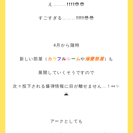
え………❗️❗️❗️❗️😳😳
すごすぎる………❗️❗️❗️❗️😳😳
4月から随時
新しい部屋（
カ
ラ
フ
ル
ル
ー
ム
や
溺愛部屋
）も
展開していくそうですので
次々投下される爆弾情報に目が離せません…！👀✨
🌋
アークとしても