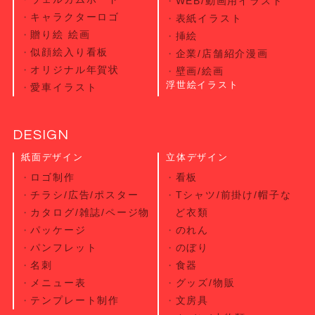
WEB/動画用イラスト
キャラクターロゴ
表紙イラスト
贈り絵 絵画
挿絵
似顔絵入り看板
企業/店舗紹介漫画
オリジナル年賀状
壁画/絵画
浮世絵イラスト
愛車イラスト
DESIGN
紙面デザイン
立体デザイン
ロゴ制作
看板
チラシ/広告/ポスター
Tシャツ/前掛け/帽子な
カタログ/雑誌/ページ物
ど衣類
パッケージ
のれん
パンフレット
のぼり
名刺
食器
メニュー表
グッズ/物販
テンプレート制作
文房具