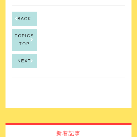
BACK
TOPICS
TOP
NEXT
新着記事