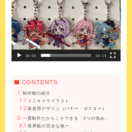
動
画
プ
レ
ー
ヤ
ー
00:00
00:14
CONTENTS
制作物の紹介
ミニキャライラスト
販促用デザイン（バナー・ポスター）
一貫制作だからこそできる「3つの強み」
世界観の完全な統一