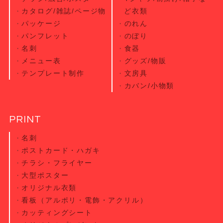
カタログ/雑誌/ページ物
ど衣類
パッケージ
のれん
パンフレット
のぼり
名刺
食器
メニュー表
グッズ/物販
テンプレート制作
文房具
カバン/小物類
PRINT
名刺
ポストカード・
ハガキ
チラシ・
フライヤー
大型ポスター
オリジナル衣類
看板（アルポリ・電飾・アクリル）
カッティング
シート