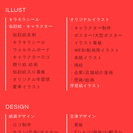
ILLUST
キラキラシール
オリジナルイラスト
似顔絵・キャラクター
キャラクター制作
似顔絵名刺
ポスター/大型ポスター
キラキラシール
イラスト看板
ウェルカムボード
WEB/動画用イラスト
キャラクターロゴ
表紙イラスト
贈り絵 絵画
挿絵
似顔絵入り看板
企業/店舗紹介漫画
オリジナル年賀状
壁画/絵画
浮世絵イラスト
愛車イラスト
DESIGN
紙面デザイン
立体デザイン
ロゴ制作
看板
チラシ/広告/ポスター
Tシャツ/前掛け/帽子な