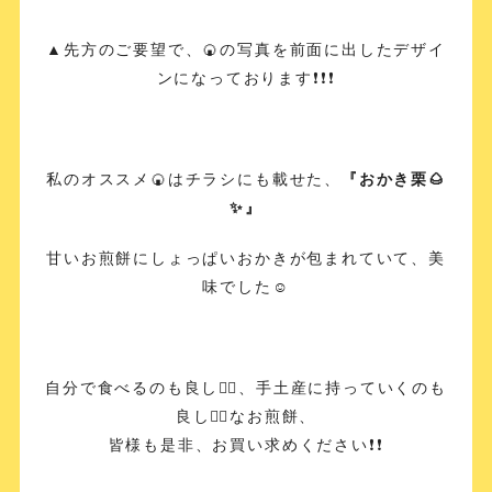
▲先方のご要望で、🍘の写真を前面に出したデザイ
ンになっております❗️❗️❗️
私のオススメ🍘はチラシにも載せた、
『おかき栗🌰
✨』
甘いお煎餅にしょっぱいおかきが包まれていて、美
味でした☺️
自分で食べるのも良し🙆‍♀️、手土産に持っていくのも
良し🙆‍♀️なお煎餅、
皆様も是非、お買い求めください❗️❗️