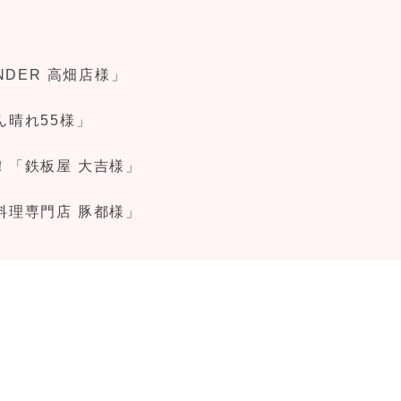
NDER 高畑店様」
晴れ55様」
！「鉄板屋 大吉様」
料理専門店 豚都様」