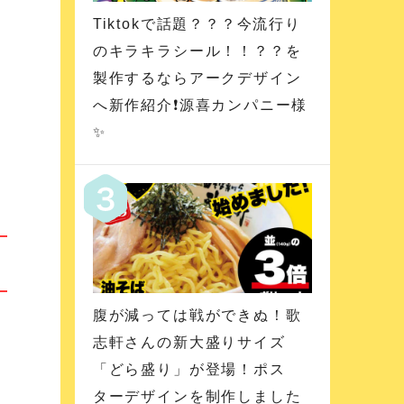
Tiktokで話題？？？今流行り
のキラキラシール！！？？を
製作するならアークデザイン
へ新作紹介❗️源喜カンパニー様
✨
腹が減っては戦ができぬ！歌
志軒さんの新大盛りサイズ
「どら盛り」が登場！ポス
ターデザインを制作しました