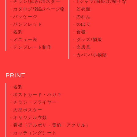
チラシ/広告/ポスター
Tシャツ/前掛け/帽子な
カタログ/雑誌/ページ物
ど衣類
パッケージ
のれん
パンフレット
のぼり
名刺
食器
メニュー表
グッズ/物販
テンプレート制作
文房具
カバン/小物類
PRINT
名刺
ポストカード・
ハガキ
チラシ・
フライヤー
大型ポスター
オリジナル衣類
看板（アルポリ・電飾・アクリル）
カッティング
シート