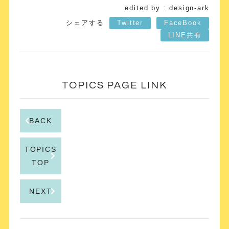
edited by : design-ark
シェアする
Twitter
FaceBook
LINE共有
TOPICS PAGE LINK
BACK
TOPICS
TOP
NEXT