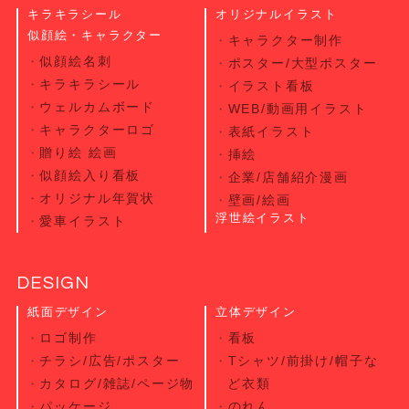
キラキラシール
オリジナルイラスト
似顔絵・キャラクター
キャラクター制作
似顔絵名刺
ポスター/大型ポスター
キラキラシール
イラスト看板
ウェルカムボード
WEB/動画用イラスト
キャラクターロゴ
表紙イラスト
贈り絵 絵画
挿絵
似顔絵入り看板
企業/店舗紹介漫画
オリジナル年賀状
壁画/絵画
浮世絵イラスト
愛車イラスト
DESIGN
紙面デザイン
立体デザイン
ロゴ制作
看板
チラシ/広告/ポスター
Tシャツ/前掛け/帽子な
カタログ/雑誌/ページ物
ど衣類
パッケージ
のれん