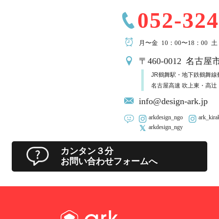
052-324
月〜金 10：00〜18：00
土
〒460-0012 名古屋
JR鶴舞駅・地下鉄鶴舞線
名古屋高速 吹上東・高辻
info@design-ark.jp
arkdesign_ngo
ark_kira
arkdesign_ngy
カンタン３分
お問い合わせフォームへ