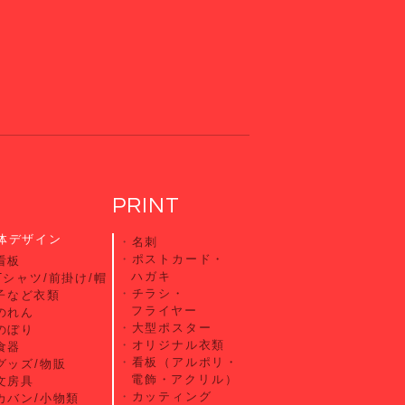
PRINT
体デザイン
名刺
ポストカード・
看板
ハガキ
Tシャツ/前掛け/帽
チラシ・
子など衣類
フライヤー
のれん
大型ポスター
のぼり
オリジナル衣類
食器
看板（アルポリ・
グッズ/物販
電飾・アクリル）
文房具
カッティング
カバン/小物類