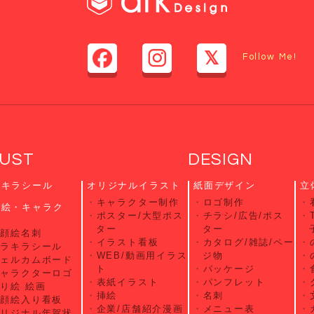
Follow Me!
LUST
DESIGN
ラキラシール
オリジナルイラスト
紙面デザイン
立
キャラクター制作
ロゴ制作
顔絵・キャラク
ポスター/大型ポス
チラシ/広告/ポス
ー
ター
ター
似顔絵名刺
イラスト看板
カタログ/雑誌/ペー
キラキラシール
WEB/動画用イラス
ジ物
ウェルカムボード
ト
パッケージ
キャラクターロゴ
表紙イラスト
パンフレット
り絵 絵画
挿絵
名刺
似顔絵入り看板
企業/店舗紹介漫画
メニュー表
オリジナル年賀状