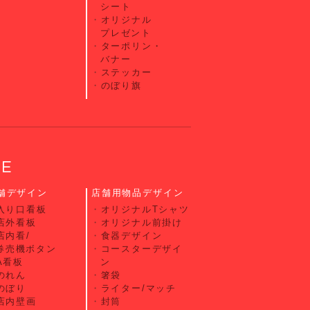
シート
オリジナル
プレゼント
ターポリン・
バナー
ステッカー
のぼり旗
CE
舗デザイン
店舗用物品デザイン
入り口看板
オリジナルTシャツ
店外看板
オリジナル前掛け
店内看/
食器デザイン
券売機ボタン
コースターデザイ
A看板
ン
のれん
箸袋
のぼり
ライター/マッチ
店内壁画
封筒