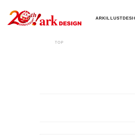
ARK
ILLUST
DESI
TOP