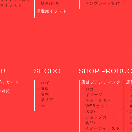
壁画/絵画
テンプレート制作
愛車イラスト
浮世絵イラスト
EB
SHODO
SHOP PRODU
Bデザイン
店舗ブランディング
店
ロゴ
看板
ロゴ
O対策
名刺
イメージ
贈り字
キャラクター
詩
WEBサイト
名刺/
ショップカード
食品/
イメージイラスト