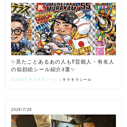
✨見たことあるあの人も⁉️芸能人・有名人
の似顔絵シール紹介3選✨
ILLUST
キラキラシール
|
キラキラシール
2025/7/29