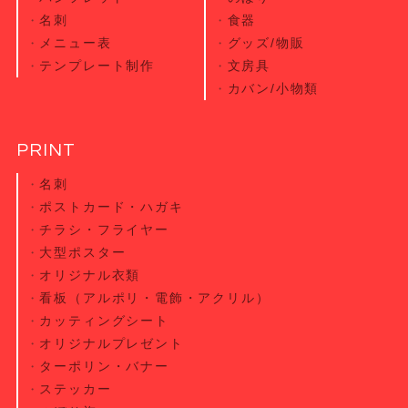
名刺
食器
メニュー表
グッズ/物販
テンプレート制作
文房具
カバン/小物類
PRINT
名刺
ポストカード・
ハガキ
チラシ・
フライヤー
大型ポスター
オリジナル衣類
看板（アルポリ・電飾・アクリル）
カッティング
シート
オリジナル
プレゼント
ターポリン・
バナー
ステッカー