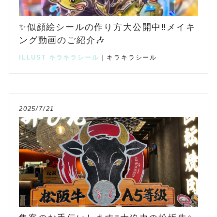
✨似顔絵シールの作り方大公開中‼️メイキ
ング動画のご紹介🎶
ILLUST
キラキラシール
|
キラキラシール
2025/7/21