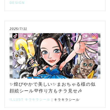
DESIGN
2025/7/11
✨煌びやかで美しい✨まおちゃる様の似
顔絵シール💜作り方もチラ見せ🎶
ILLUST
キラキラシール
|
キラキラシール