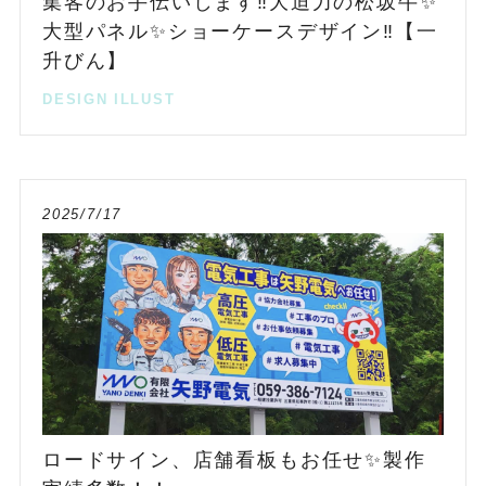
集客のお手伝いします‼️大迫力の松坂牛✨
大型パネル✨ショーケースデザイン‼️【一
升びん】
DESIGN
ILLUST
2025/7/17
ロードサイン、店舗看板もお任せ✨製作