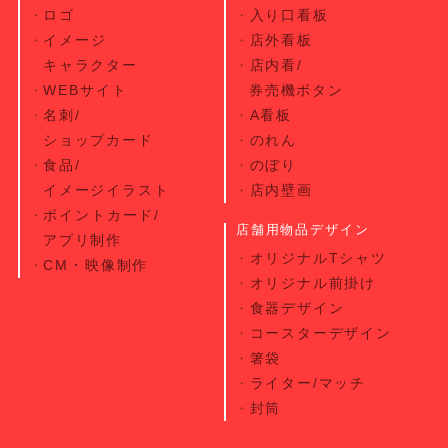
ロゴ
入り口看板
イメージ
店外看板
キャラクター
店内看/
WEBサイト
券売機ボタン
名刺/
A看板
ショップカード
のれん
食品/
のぼり
イメージイラスト
店内壁画
ポイントカード/
店舗用物品デザイン
アプリ制作
オリジナルTシャツ
CM・映像制作
オリジナル前掛け
食器デザイン
コースターデザイン
箸袋
ライター/マッチ
封筒