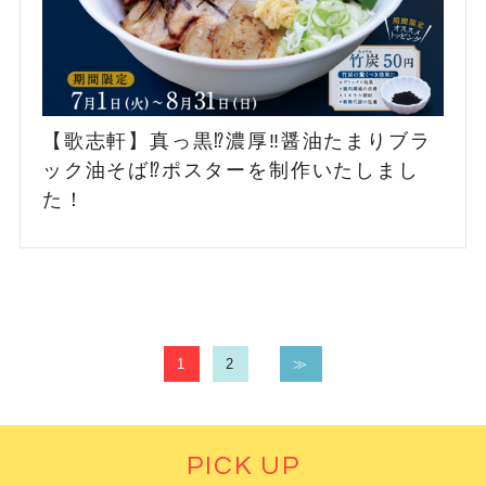
【歌志軒】真っ黒⁉️濃厚‼️醤油たまりブラ
ック油そば⁉️ポスターを制作いたしまし
た！
1
2
≫
PICK UP