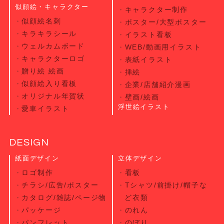
似顔絵・キャラクター
キャラクター制作
似顔絵名刺
ポスター/大型ポスター
キラキラシール
イラスト看板
ウェルカムボード
WEB/動画用イラスト
キャラクターロゴ
表紙イラスト
贈り絵 絵画
挿絵
似顔絵入り看板
企業/店舗紹介漫画
オリジナル年賀状
壁画/絵画
浮世絵イラスト
愛車イラスト
DESIGN
紙面デザイン
立体デザイン
ロゴ制作
看板
チラシ/広告/ポスター
Tシャツ/前掛け/帽子な
カタログ/雑誌/ページ物
ど衣類
パッケージ
のれん
パンフレット
のぼり