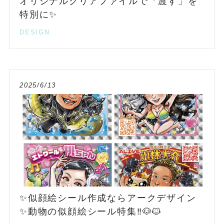
オリジナルクリアファイルで「渡す」を
特別に✨
DESIGN
2025/6/13
✨似顔絵シール作成ならアークデザイン
✨動物の似顔絵シール特集‼️🐶🐱