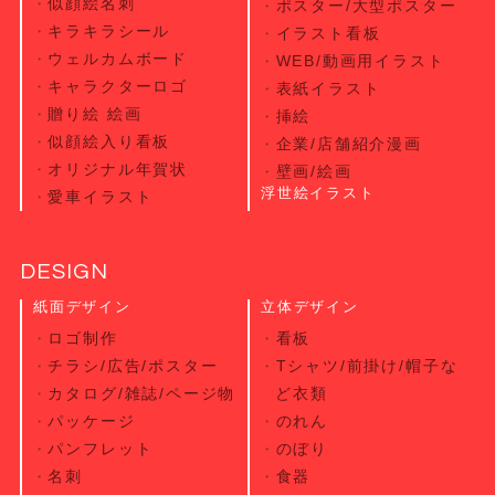
似顔絵名刺
ポスター/大型ポスター
キラキラシール
イラスト看板
ウェルカムボード
WEB/動画用イラスト
キャラクターロゴ
表紙イラスト
贈り絵 絵画
挿絵
似顔絵入り看板
企業/店舗紹介漫画
オリジナル年賀状
壁画/絵画
浮世絵イラスト
愛車イラスト
DESIGN
紙面デザイン
立体デザイン
ロゴ制作
看板
チラシ/広告/ポスター
Tシャツ/前掛け/帽子な
カタログ/雑誌/ページ物
ど衣類
パッケージ
のれん
パンフレット
のぼり
名刺
食器