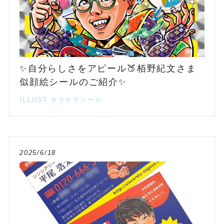
✨自分らしさをアピール🍑栢野紀文さま
似顔絵シールのご紹介✨
ILLUST
キラキラシール
2025/6/18