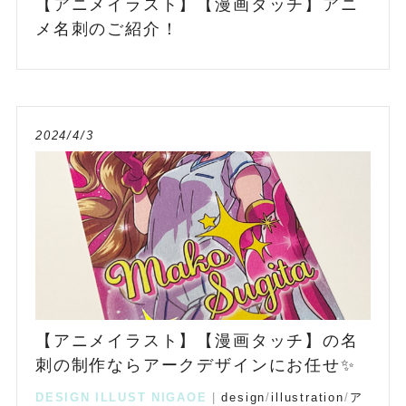
【アニメイラスト】【漫画タッチ】アニ
メ名刺のご紹介！
2024/4/3
【アニメイラスト】【漫画タッチ】の名
刺の制作ならアークデザインにお任せ✨
DESIGN
ILLUST
NIGAOE
|
design
/
illustration
/
ア