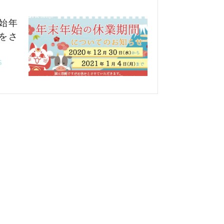
始年
をさ
S