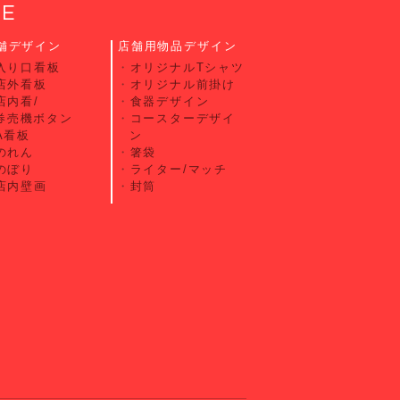
CE
舗デザイン
店舗用物品デザイン
入り口看板
オリジナルTシャツ
店外看板
オリジナル前掛け
店内看/
食器デザイン
券売機ボタン
コースターデザイ
A看板
ン
のれん
箸袋
のぼり
ライター/マッチ
店内壁画
封筒