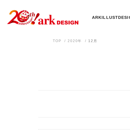
ARK
ILLUST
DESI
TOP
2020年
12月