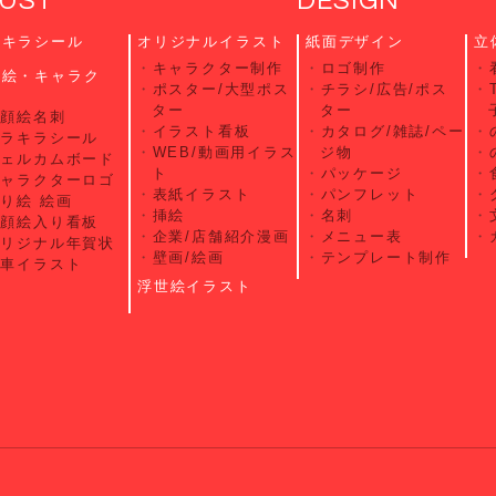
LUST
DESIGN
ラキラシール
オリジナルイラスト
紙面デザイン
立
キャラクター制作
ロゴ制作
顔絵・キャラク
ポスター/大型ポス
チラシ/広告/ポス
ー
ター
ター
似顔絵名刺
イラスト看板
カタログ/雑誌/ペー
キラキラシール
WEB/動画用イラス
ジ物
ウェルカムボード
ト
パッケージ
キャラクターロゴ
表紙イラスト
パンフレット
り絵 絵画
挿絵
名刺
似顔絵入り看板
企業/店舗紹介漫画
メニュー表
オリジナル年賀状
壁画/絵画
テンプレート制作
愛車イラスト
浮世絵イラスト