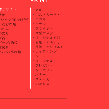
PRINT
体デザイン
名刺
ポストカード・
看板
ハガキ
Tシャツ/前掛け/帽
チラシ・
子など衣類
フライヤー
のれん
大型ポスター
のぼり
オリジナル衣類
食器
看板（アルポリ・
グッズ/物販
電飾・アクリル）
文房具
カッティング
カバン/小物類
シート
オリジナル
プレゼント
ターポリン・
バナー
ステッカー
のぼり旗